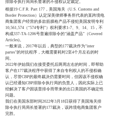
排除令执行局局长签署的不侵权认定裁定。
根据19 C.F.R. Part 177，美国海关（U.S. Customs and
Border Protection）认定深美律师事务所代表的某跨境电
商集团客户经营的多款筋膜枪产品不侵犯美国发明专利
10,561,574（“574专利”）权利要求1-7、9、14、15，不
构成337-TA-1206号普遍排除令的“涵盖产品”（Covered
Articles)。
一般来说，2017年以后，典型的177裁决作为“inter
partes”的对抗程序，大概需要耗时2至4个月左右的时
间。
2022年伊始我们在接受委托后两周左右的时间，即帮助
客户在177裁决程序中获得了来自专利权人的不侵权确
认，尽管CBP的最终裁决仍需要时间，但因该不侵权确
认已经通知CBP排除令执行局的负责人，因此实际上已
经解决了客户因该普排令而带来的出口美国的不确定性
问题。
我们在美国东部时间2022年3月18日获得了美国海关排
除令执行局局长签署的177裁决，该跨境电商集团客户
完胜。