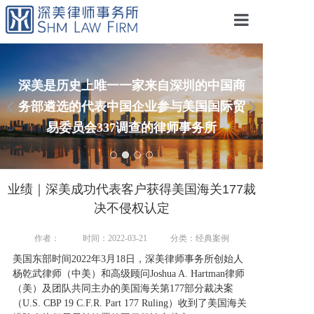
首页
关于我们
深美是历史上唯一一家来自深圳的中国商
务部遴选的代表中国企业参与美国国际贸
专业领域
易委员会337调查的律师事务所
专业人士
动态洞见
业绩｜深美成功代表客户获得美国海关177裁
跨境电商
决不侵权认定
经典案例
作者：
时间：2022-03-21
分类：经典案例
业绩荣誉
美国东部时间2022年3月18日，深美律师事务所创始人
杨乾武律师（中美）和高级顾问Joshua A. Hartman律师
诚聘英才
（美）及团队共同主办的美国海关第177部分裁决案
（U.S. CBP 19 C.F.R. Part 177 Ruling）收到了美国海关
联系我们