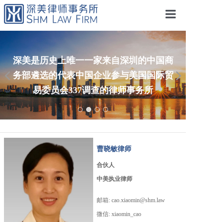
首页
关于我们
深美是历史上唯一一家来自深圳的中国商
务部遴选的代表中国企业参与美国国际贸
专业领域
易委员会337调查的律师事务所
专业人士
动态洞见
跨境电商
曹晓敏律师
经典案例
合伙人
业绩荣誉
中美执业律师
诚聘英才
邮箱: cao.xiaomin@shm.law
微信: xiaomin_cao
联系我们